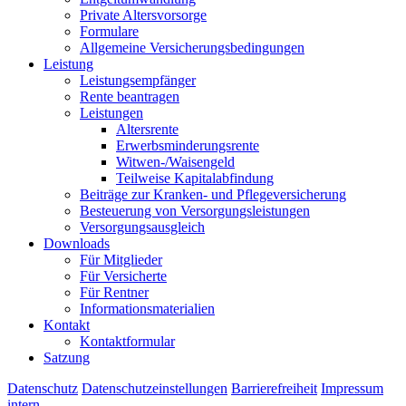
Private Altersvorsorge
Formulare
Allgemeine Versicherungsbedingungen
Leistung
Leistungsempfänger
Rente beantragen
Leistungen
Altersrente
Erwerbsminderungsrente
Witwen-/Waisengeld
Teilweise Kapitalabfindung
Beiträge zur Kranken- und Pflegeversicherung
Besteuerung von Versorgungsleistungen
Versorgungsausgleich
Downloads
Für Mitglieder
Für Versicherte
Für Rentner
Informationsmaterialien
Kontakt
Kontaktformular
Satzung
Datenschutz
Datenschutzeinstellungen
Barrierefreiheit
Impressum
intern