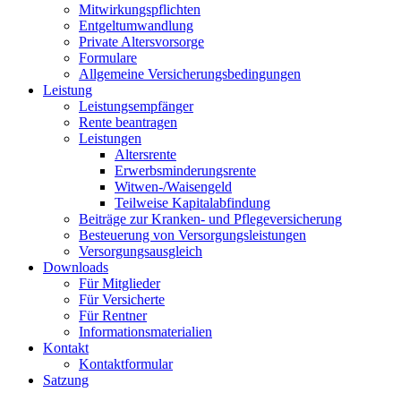
Mitwirkungspflichten
Entgeltumwandlung
Private Altersvorsorge
Formulare
Allgemeine Versicherungsbedingungen
Leistung
Leistungsempfänger
Rente beantragen
Leistungen
Altersrente
Erwerbsminderungsrente
Witwen-/Waisengeld
Teilweise Kapitalabfindung
Beiträge zur Kranken- und Pflegeversicherung
Besteuerung von Versorgungsleistungen
Versorgungsausgleich
Downloads
Für Mitglieder
Für Versicherte
Für Rentner
Informationsmaterialien
Kontakt
Kontaktformular
Satzung